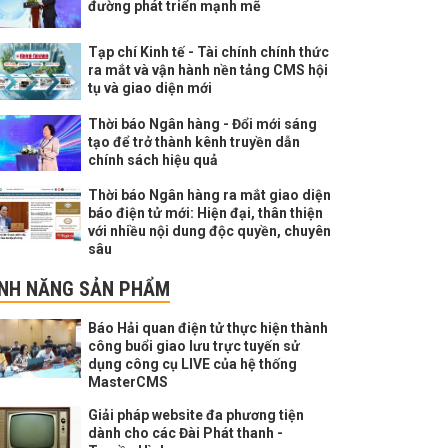
đường phát triển mạnh mẽ
Tạp chí Kinh tế - Tài chính chính thức
ra mắt và vận hành nền tảng CMS hội
tụ và giao diện mới
Thời báo Ngân hàng - Đổi mới sáng
tạo để trở thành kênh truyền dẫn
chính sách hiệu quả
Thời báo Ngân hàng ra mắt giao diện
báo điện tử mới: Hiện đại, thân thiện
với nhiều nội dung độc quyền, chuyên
sâu
ÍNH NĂNG SẢN PHẨM
Báo Hải quan điện tử thực hiện thành
công buổi giao lưu trực tuyến sử
dụng công cụ LIVE của hệ thống
MasterCMS
Giải pháp website đa phương tiện
dành cho các Đài Phát thanh -