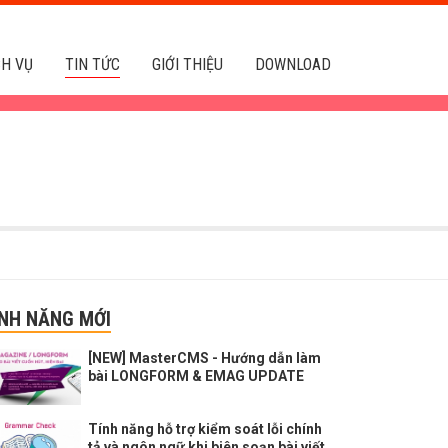
CH VỤ
TIN TỨC
GIỚI THIỆU
DOWNLOAD
ÍNH NĂNG MỚI
[NEW] MasterCMS - Hướng dẫn làm
bài LONGFORM & EMAG UPDATE
Tính năng hỗ trợ kiểm soát lỗi chính
tả và ngôn ngữ khi biên soạn bài viết