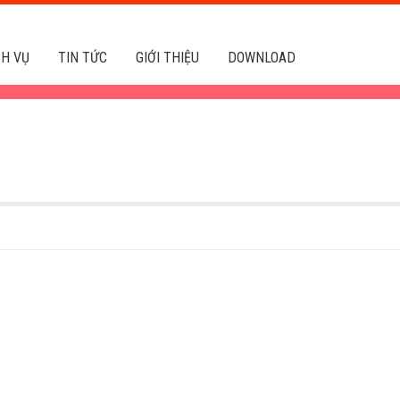
CH VỤ
TIN TỨC
GIỚI THIỆU
DOWNLOAD